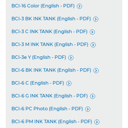
BCI-16 Color (English - PDF)

BCI-3 BK INK TANK (English - PDF)

BCI-3 C INK TANK (English - PDF)

BCI-3 M INK TANK (English - PDF)

BCI-3e Y (English - PDF)

BCI-6 BK INK TANK (English - PDF)

BCI-6 C (English - PDF)

BCI-6 G INK TANK (English - PDF)

BCI-6 PC Photo (English - PDF)

BCI-6 PM INK TANK (English - PDF)
